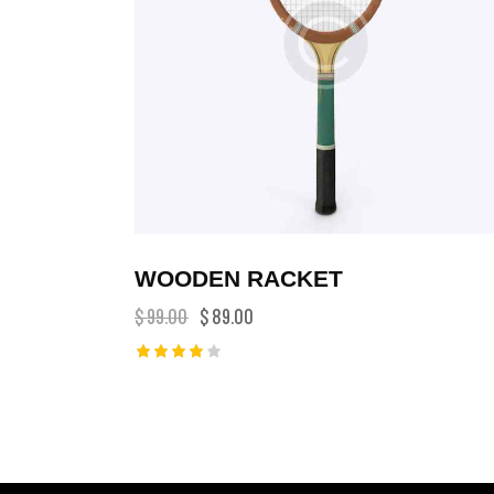
WOODEN RACKET
$
99.00
$
89.00
Rated
4.00
out of
5