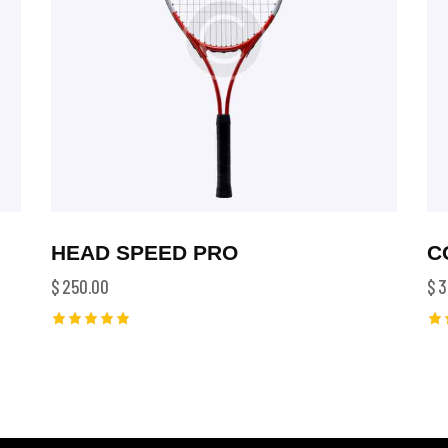
HEAD SPEED PRO
C
$
250.00
$
3
Rated
Ra
5.00
5.
out of 5
ou