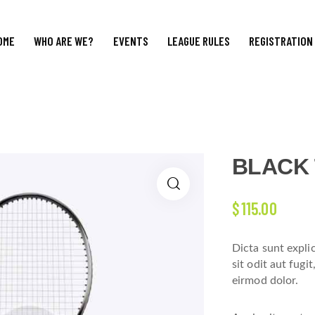
OME
WHO ARE WE?
EVENTS
LEAGUE RULES
REGISTRATION
BLACK 
$
115.00
Dicta sunt expl
sit odit aut fug
eirmod dolor.