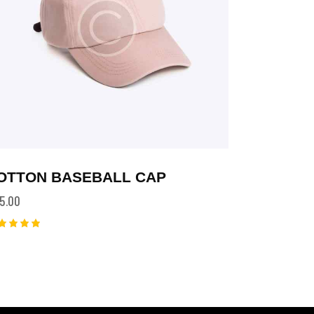
OTTON BASEBALL CAP
5.00
ted
00
t of 5