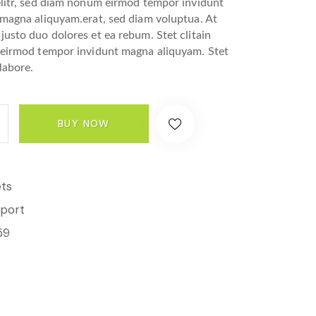
elitr, sed diam nonum eirmod tempor invidunt
 magna aliquyam.erat, sed diam voluptua. At
justo duo dolores et ea rebum. Stet clitain
 eirmod tempor invidunt magna aliquyam. Stet
 labore.
BUY NOW
ts
sport
59