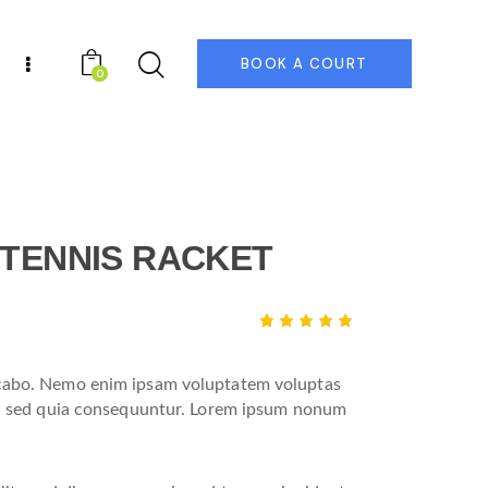
BOOK A COURT
0
TENNIS RACKET
Rated
1
5.00
out
of 5
icabo. Nemo enim ipsam voluptatem voluptas
based
on
it, sed quia consequuntur. Lorem ipsum nonum
custome
r rating